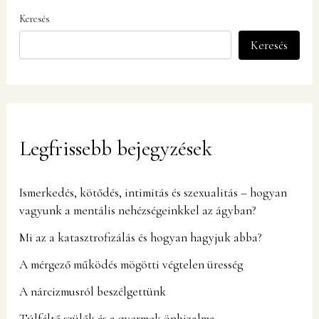
Keresés
Keresés
Legfrissebb bejegyzések
Ismerkedés, kötődés, intimitás és szexualitás – hogyan
vagyunk a mentális nehézségeinkkel az ágyban?
Mi az a katasztrofizálás és hogyan hagyjuk abba?
A mérgező működés mögötti végtelen üresség
A nárcizmusról beszélgettünk
Túlféltő szülők és a gyermek önbizalma