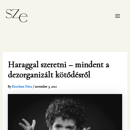
Skip
Main
to
Men
content
Haraggal szeretni – mindent a
dezorganizált kötődésről
By
Kirschner Petra
/
november 3, 2021