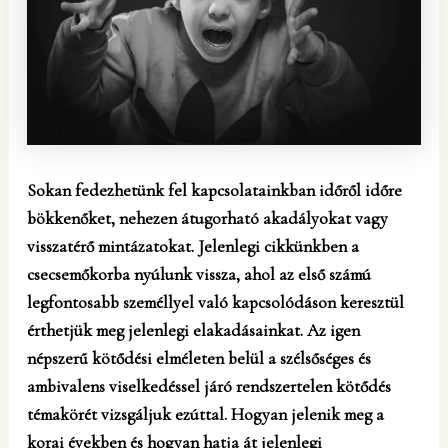
Sokan fedezhetünk fel kapcsolatainkban időről időre
bökkenőket, nehezen átugorható akadályokat vagy
visszatérő mintázatokat. Jelenlegi cikkünkben a
csecsemőkorba nyúlunk vissza, ahol az első számú
legfontosabb személlyel való kapcsolódáson keresztül
érthetjük meg jelenlegi elakadásainkat. Az igen
népszerű kötődési elméleten belül a szélsőséges és
ambivalens viselkedéssel járó rendszertelen kötődés
témakörét vizsgáljuk ezúttal. Hogyan jelenik meg a
korai években és hogyan hatja át jelenlegi