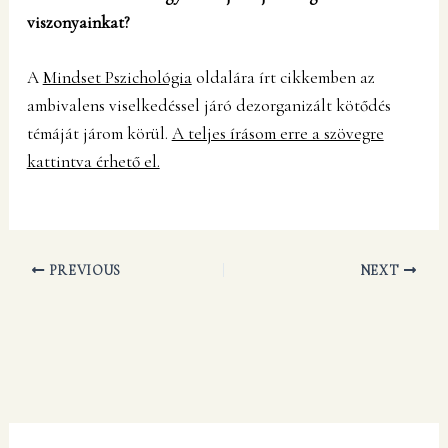
viszonyainkat?
A
Mindset Pszichológia
oldalára írt cikkemben az
ambivalens viselkedéssel járó dezorganizált kötődés
témáját járom körül.
A teljes írásom erre a szövegre
kattintva érhető el.
PREVIOUS
NEXT