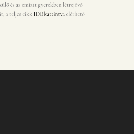
szülő és az emiatt gyerekben létrejövő
t, a
teljes cikk
IDE kattintva
elérhető.