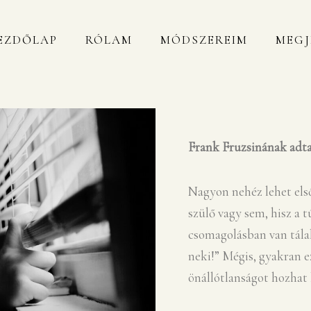
EZDŐLAP
RÓLAM
MÓDSZEREIM
MEGJ
Frank Fruzsinának adta
Nagyon nehéz lehet első
szülő vagy sem, hisz a
csomagolásban van tálal
neki!” Mégis, gyakran e
önállótlanságot hozhat