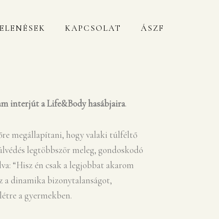
ELENÉSEK
KAPCSOLAT
ÁSZF
m interjút a Life&Body hasábjaira
.
re megállapítani, hogy valaki túlféltő
 túlvédés legtöbbször meleg, gondoskodó
va: “Hisz én csak a legjobbat akarom
z a dinamika bizonytalanságot,
 létre a gyermekben.