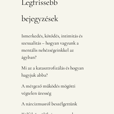
Legfrissebb
bejegyzések
Ismerkedés, kötődés, intimitás és
szexualitás – hogyan vagyunk a
mentális nehézségeinkkel az
ágyban?
Mi az a katasztrofizálás és hogyan
hagyjuk abba?
A mérgező működés mögötti
végtelen üresség
A nárcizmusról beszélgettünk