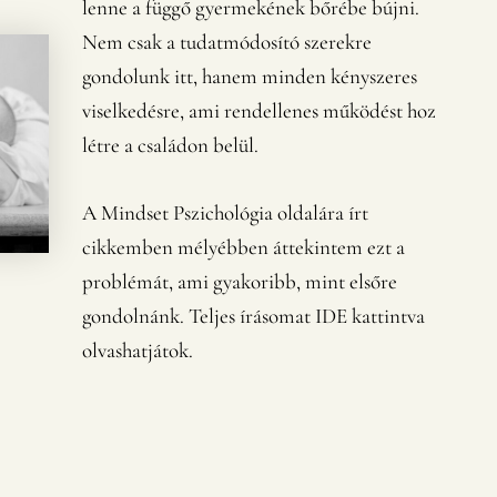
lenne a függő gyermekének bőrébe bújni.
Nem csak a tudatmódosító szerekre
gondolunk itt, hanem minden kényszeres
viselkedésre, ami rendellenes működést hoz
létre a családon belül.
A
Mindset Pszichológia
oldalára írt
cikkemben mélyébben áttekintem ezt a
problémát, ami gyakoribb, mint elsőre
gondolnánk.
Teljes írásomat IDE kattintva
olvashatjátok.