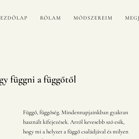
KEZDŐLAP
RÓLAM
MÓDSZEREIM
MEG
gy függni a függőtől
Függő, függőség. Mindennapjainkban gyakran
használt kifejezések. Arról kevesebb szó esik,
hogy mi a helyzet a függő családjával és milyen