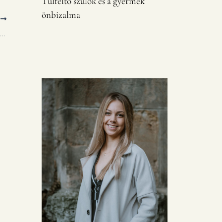
Túlféltő szülők és a gyermek
önbizalma
T
Szülőként a gyermek terápiájában – mit tehetek érte?